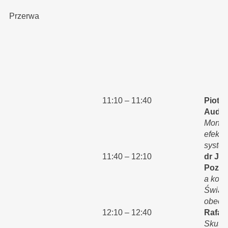
Przerwa
11:10 – 11:40
Piotr 
Audytu
Monito
efekty
system
11:40 – 12:10
dr Jo
Pozn
a kont
Świado
obecn
12:10 – 12:40
Rafał
Skutec