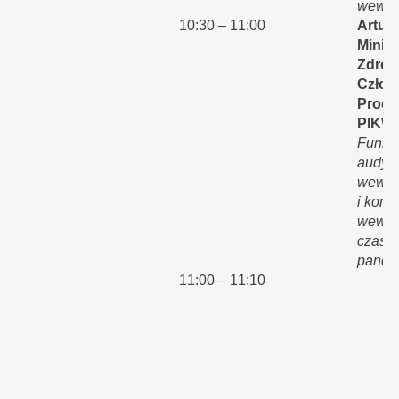
wewnę
10:30 – 11:00
Artur 
Minis
Zdrow
Człon
Pr
Progr
PIKW
Funkc
audyt
wewnę
i kontr
wewnę
czasa
pande
11:00 – 11:10