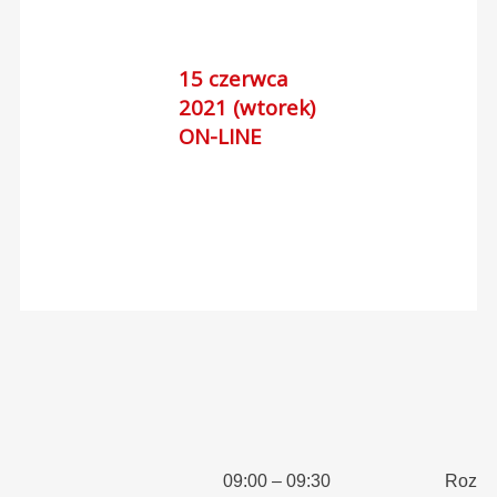
15 czerwca
2021 (wtorek)
ON-LINE
09:00 – 09:30
Rozpo