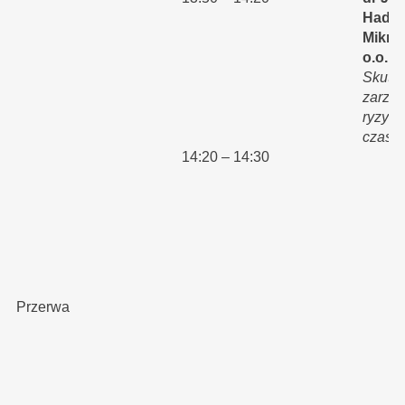
Hader
Mikron
o.o.
-
Skute
zarzą
ryzyk
czasie
14:20 – 14:30
Pr
Przerwa