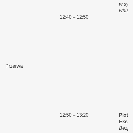
w sys
whist
12:40 – 12:50
Pr
Przerwa
12:50 – 13:20
Piotr 
Ekspe
Bezpi