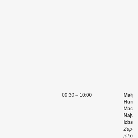
09:30 – 10:00
Małgo
Humel
Macie
Najwy
Izba K
Zapew
jakośc