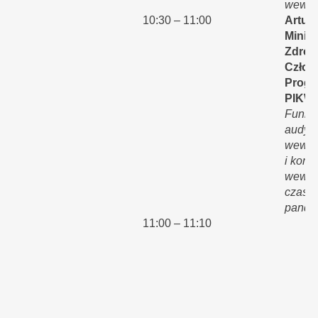
wewnę
10:30 – 11:00
Artur 
Minis
Zdrow
Człon
Pr
Progr
PIKW
Funkc
audyt
wewnę
i kontr
wewnę
czasa
pande
11:00 – 11:10