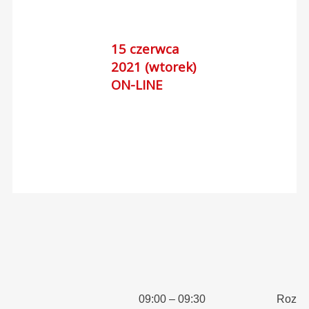
15 czerwca
2021 (wtorek)
ON-LINE
09:00 – 09:30
Rozpo