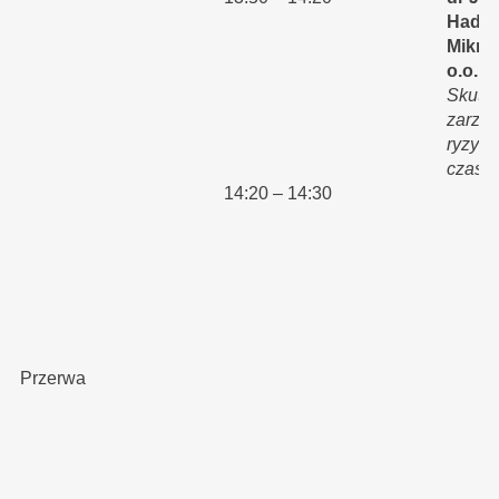
Hader
Mikron
o.o.
-
Skute
zarzą
ryzyk
czasie
14:20 – 14:30
Pr
Przerwa