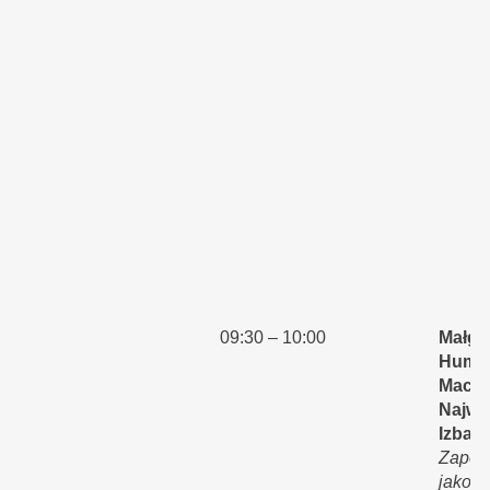
09:30 – 10:00
Małgo
Humel
Macie
Najwy
Izba K
Zapew
jakośc