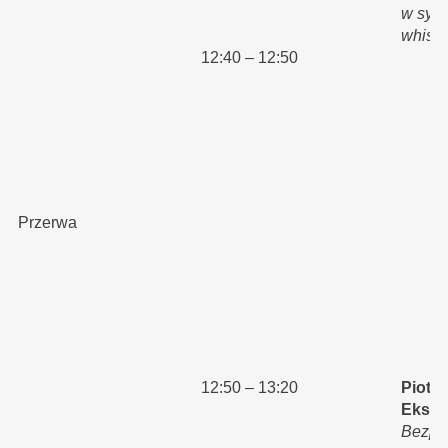
w sys
whist
12:40 – 12:50
Pr
Przerwa
12:50 – 13:20
Piotr 
Ekspe
Bezpi