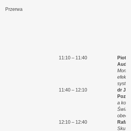
Przerwa
11:10 – 11:40
Piotr 
Audytu
Monito
efekty
system
11:40 – 12:10
dr Jo
Pozn
a kont
Świado
obecn
12:10 – 12:40
Rafał
Skutec