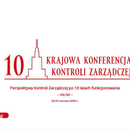
Perspektywy Kontroli Zarządczej po 10 latach funkcjonowania
-- ONLINE --
18-19 czerwca 2020 r.
się