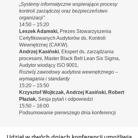
„Systemy informatyczne wspierające procesy
kontroli zarządczej oraz bezpieczeństwo
organizacji”
14:50 – 15:20
Leszek Adamski,
Prezes Stowarzyszenia
Certyfikowanych Audytorów ds. Kontroli
Wewnętrznej (CAKW).
Andrzej Kasiński
, Ekspert ds. zarządzania
procesami, Master Black Belt Lean Six Sigma,
Audytor wiodący ISO 9001,
Rozwój zawodowy audytora wewnętrznego –
wymagania i standardy
15:20 – 15:50
Krzysztof Wojtczak, Andrzej Kasiński, Robert
Płaziak,
Sesja pytań i odpowiedzi
15:50 – 16:00
Podsumowanie pierwszego dnia konferencji
Udział w dwóch dniach konferencji umożliwia