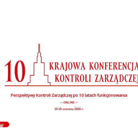
Perspektywy Kontroli Zarządczej po 10 latach funkcjonowania
-- ONLINE --
18-19 czerwca 2020 r.
się