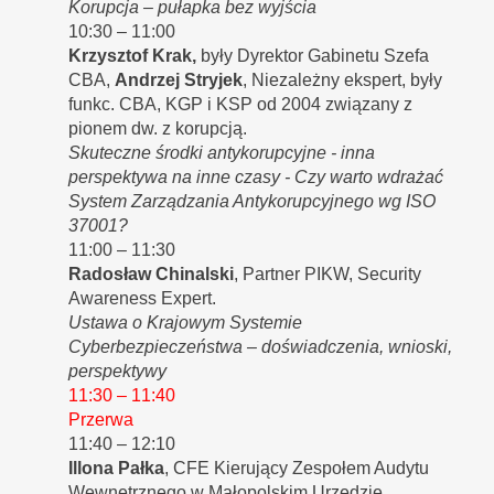
Korupcja – pułapka bez wyjścia
10:30 – 11:00
Krzysztof Krak,
były Dyrektor Gabinetu Szefa
CBA,
Andrzej Stryjek
, Niezależny ekspert, były
funkc. CBA, KGP i KSP od 2004 związany z
pionem dw. z korupcją.
Skuteczne środki antykorupcyjne - inna
perspektywa na inne czasy - Czy warto wdrażać
System Zarządzania Antykorupcyjnego wg ISO
37001?
11:00 – 11:30
Radosław Chinalski
, Partner PIKW, Security
Awareness Expert.
Ustawa o Krajowym Systemie
Cyberbezpieczeństwa – doświadczenia, wnioski,
perspektywy
11:30 – 11:40
Przerwa
11:40 – 12:10
Illona Pałka
, CFE Kierujący Zespołem Audytu
Wewnętrznego w Małopolskim Urzędzie