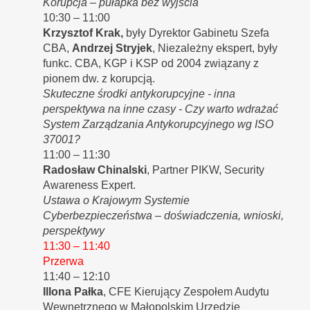
Korupcja – pułapka bez wyjścia
10:30 – 11:00
Krzysztof Krak,
były Dyrektor Gabinetu Szefa
CBA,
Andrzej Stryjek
, Niezależny ekspert, były
funkc. CBA, KGP i KSP od 2004 związany z
pionem dw. z korupcją.
Skuteczne środki antykorupcyjne - inna
perspektywa na inne czasy - Czy warto wdrażać
System Zarządzania Antykorupcyjnego wg ISO
37001?
11:00 – 11:30
Radosław Chinalski
, Partner PIKW, Security
Awareness Expert.
Ustawa o Krajowym Systemie
Cyberbezpieczeństwa – doświadczenia, wnioski,
perspektywy
11:30 – 11:40
Przerwa
11:40 – 12:10
Illona Pałka
, CFE Kierujący Zespołem Audytu
Wewnętrznego w Małopolskim Urzędzie