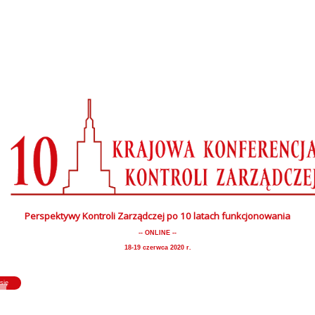
Perspektywy Kontroli Zarządczej po 10 latach funkcjonowania
-- ONLINE --
18-19 czerwca 2020 r.
się